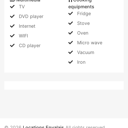
TV
equipments
Fridge
DVD player
Stove
Internet
Oven
WIFI
Micro wave
CD player
Vacuum
Iron
© 2026
Locations Envalais
All rights reserved