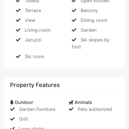
Toilets
Open kitchen
Terrace
Balcony
View
Dining room
Living room
Garden
Jacuzzi
Ski slopes by
foot
Ski room
Property Features
Outdoor
Animals
Garden Furniture
Pets authorized
Grill
Long chairs