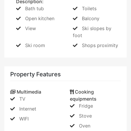
Description:
Bath tub
Toilets
Open kitchen
Balcony
View
Ski slopes by
foot
Ski room
Shops proximity
Property Features
Multimedia
Cooking
TV
equipments
Fridge
Internet
Stove
WIFI
Oven