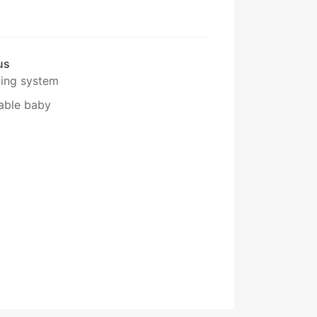
us
ing system
able baby