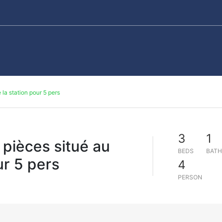
la station pour 5 pers
3
1
pièces situé au
BEDS
BATH
ur 5 pers
4
PERSON