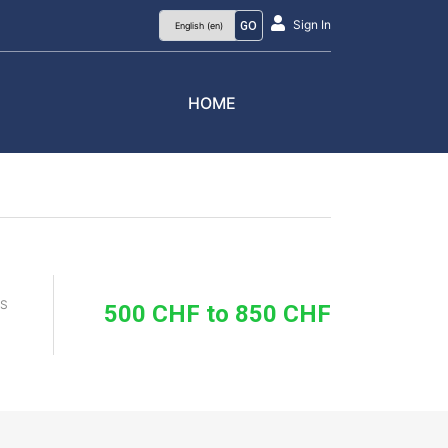
Sign In
GO
HOME
S
500 CHF to 850 CHF